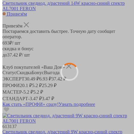
Светильник сведиод. д/растений 14W красно-синий спектр
AL7001 FERON
Привезём
Привезём
Постараемся доставить быстрее. Точную дату сообщит
оператор.
693
₽
/ шт
скидка и бонус
до
37.42
₽/ шт
Клуб покупателей «Ваш Дом»
Статус
Скидка
Бонус
Выгода
ЭКСПЕРТ
30.49 ₽
6.93 ₽
37.42 ₽
ПРОФИ
20.1 ₽
5.2 ₽
25.29 ₽
МАСТЕР
-
5.2 ₽
5.2 ₽
СТАНДАРТ
-
3.47 ₽
3.47 ₽
Как стать «ПРОФИ» сразу!
Узнать подробнее
613137
Светильник сведиод. д/растений 9W красно-синий спектр