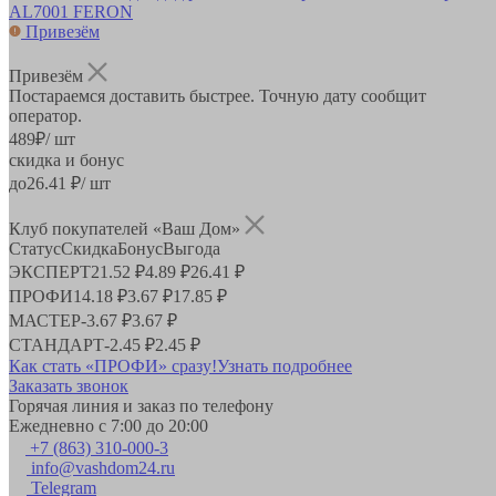
AL7001 FERON
Привезём
Привезём
Постараемся доставить быстрее. Точную дату сообщит
оператор.
489
₽
/ шт
скидка и бонус
до
26.41
₽/ шт
Клуб покупателей «Ваш Дом»
Статус
Скидка
Бонус
Выгода
ЭКСПЕРТ
21.52 ₽
4.89 ₽
26.41 ₽
ПРОФИ
14.18 ₽
3.67 ₽
17.85 ₽
МАСТЕР
-
3.67 ₽
3.67 ₽
СТАНДАРТ
-
2.45 ₽
2.45 ₽
Как стать «ПРОФИ» сразу!
Узнать подробнее
Заказать звонок
Горячая линия и заказ по телефону
Ежедневно с 7:00 до 20:00
+7 (863) 310-000-3
info@vashdom24.ru
Telegram