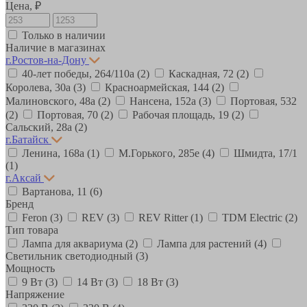
Цена, ₽
Только в наличии
Наличие в магазинах
г.Ростов-на-Дону
40-лет победы, 264/110а
(2)
Каскадная, 72
(2)
Королева, 30а
(3)
Красноармейская, 144
(2)
Малиновского, 48а
(2)
Нансена, 152а
(3)
Портовая, 532
(2)
Портовая, 70
(2)
Рабочая площадь, 19
(2)
Сальский, 28a
(2)
г.Батайск
Ленина, 168а
(1)
М.Горького, 285е
(4)
Шмидта, 17/1
(1)
г.Аксай
Вартанова, 11
(6)
Бренд
Feron
(3)
REV
(3)
REV Ritter
(1)
TDM Electric
(2)
Тип товара
Лампа для аквариума
(2)
Лампа для растений
(4)
Светильник светодиодный
(3)
Мощность
9 Вт
(3)
14 Вт
(3)
18 Вт
(3)
Напряжение