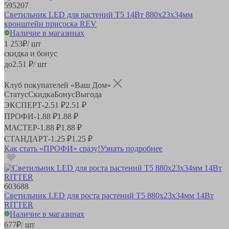
595207
Светильник LED для растений Т5 14Вт 880х23х34мм
кронштейн присоска REV
Наличие в магазинах
1 253
₽
/ шт
скидка и бонус
до
2.51
₽/ шт
Клуб покупателей «Ваш Дом»
Статус
Скидка
Бонус
Выгода
ЭКСПЕРТ
-
2.51 ₽
2.51 ₽
ПРОФИ
-
1.88 ₽
1.88 ₽
МАСТЕР
-
1.88 ₽
1.88 ₽
СТАНДАРТ
-
1.25 ₽
1.25 ₽
Как стать «ПРОФИ» сразу!
Узнать подробнее
603688
Светильник LED для роста растений Т5 880х23х34мм 14Вт
RITTER
Наличие в магазинах
677
₽
/ шт