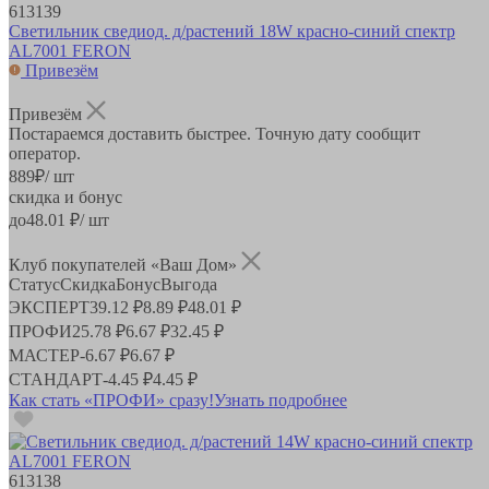
613139
Светильник сведиод. д/растений 18W красно-синий спектр
AL7001 FERON
Привезём
Привезём
Постараемся доставить быстрее. Точную дату сообщит
оператор.
889
₽
/ шт
скидка и бонус
до
48.01
₽/ шт
Клуб покупателей «Ваш Дом»
Статус
Скидка
Бонус
Выгода
ЭКСПЕРТ
39.12 ₽
8.89 ₽
48.01 ₽
ПРОФИ
25.78 ₽
6.67 ₽
32.45 ₽
МАСТЕР
-
6.67 ₽
6.67 ₽
СТАНДАРТ
-
4.45 ₽
4.45 ₽
Как стать «ПРОФИ» сразу!
Узнать подробнее
613138