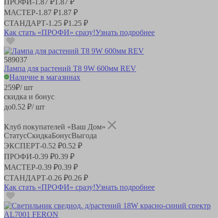
ПРОФИ
-
1.87 ₽
1.87 ₽
МАСТЕР
-
1.87 ₽
1.87 ₽
СТАНДАРТ
-
1.25 ₽
1.25 ₽
Как стать «ПРОФИ» сразу!
Узнать подробнее
589037
Лампа для растений Т8 9W 600мм REV
Наличие в магазинах
259
₽
/ шт
скидка и бонус
до
0.52
₽/ шт
Клуб покупателей «Ваш Дом»
Статус
Скидка
Бонус
Выгода
ЭКСПЕРТ
-
0.52 ₽
0.52 ₽
ПРОФИ
-
0.39 ₽
0.39 ₽
МАСТЕР
-
0.39 ₽
0.39 ₽
СТАНДАРТ
-
0.26 ₽
0.26 ₽
Как стать «ПРОФИ» сразу!
Узнать подробнее