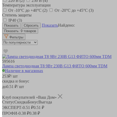
220 В
(2)
230 В
(4)
Температура эксплуатации
От -10°С до +40°С
(2)
От -20°С до +45°С
(3)
Степень защиты
IP40
(3)
Показать
Найдено:
Показать:
9 товаров
Фильтры
595616
Лампа светодиодная T8 9Вт 230В G13 ФИТО 600мм TDM
Наличие в магазинах
253
₽
/ шт
скидка и бонус
до
0.51
₽/ шт
Клуб покупателей «Ваш Дом»
Статус
Скидка
Бонус
Выгода
ЭКСПЕРТ
-
0.51 ₽
0.51 ₽
ПРОФИ
-
0.38 ₽
0.38 ₽