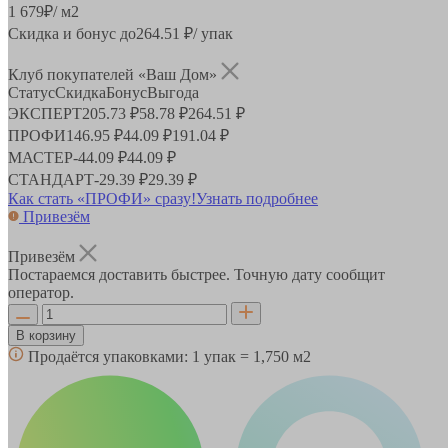
1 679
₽
/ м2
Скидка и бонус до
264.51
₽/ упак
Клуб покупателей «Ваш Дом»
Статус
Скидка
Бонус
Выгода
ЭКСПЕРТ
205.73 ₽
58.78 ₽
264.51 ₽
ПРОФИ
146.95 ₽
44.09 ₽
191.04 ₽
МАСТЕР
-
44.09 ₽
44.09 ₽
СТАНДАРТ
-
29.39 ₽
29.39 ₽
Как стать «ПРОФИ» сразу!
Узнать подробнее
Привезём
Привезём
Постараемся доставить быстрее. Точную дату сообщит
оператор.
В корзину
Продаётся упаковками:
1 упак = 1,750 м2