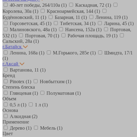
40-лет победы, 264/110а
(1)
Каскадная, 72
(1)
Королева, 30а
(1)
Красноармейская, 144
(1)
Будённовский, 11
(1)
Базарная, 11
(1)
Ленина, 119
(1)
Горсоветская, 45
(1)
Тибетская, 34
(1)
Ларина, 45
(1)
Малиновского, 48а
(1)
Нансена, 152а
(1)
Портовая,
532
(1)
Портовая, 70
(1)
Рабочая площадь, 19
(1)
Сальский, 28a
(1)
г.Батайск
Ленина, 168а
(1)
М.Горького, 285е
(1)
Шмидта, 17/1
(1)
г.Аксай
Вартанова, 11
(1)
Бренд
Pinotex
(1)
Новбытхим
(1)
Степень блеска
Глянцевая
(1)
Полуматовая
(1)
Объем
0,5 л
(1)
1 л
(1)
Основа
Алкидная
(2)
Применение
Дерево
(1)
Мебель
(1)
Цвет