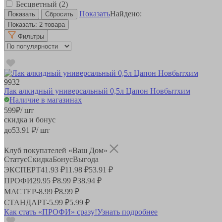
Бесцветный
(2)
Показать
Найдено:
Показать:
2 товара
Фильтры
9932
Лак алкидный универсальный 0,5л Цапон Новбытхим
Наличие в магазинах
599
₽
/ шт
скидка и бонус
до
53.91
₽/ шт
Клуб покупателей «Ваш Дом»
Статус
Скидка
Бонус
Выгода
ЭКСПЕРТ
41.93 ₽
11.98 ₽
53.91 ₽
ПРОФИ
29.95 ₽
8.99 ₽
38.94 ₽
МАСТЕР
-
8.99 ₽
8.99 ₽
СТАНДАРТ
-
5.99 ₽
5.99 ₽
Как стать «ПРОФИ» сразу!
Узнать подробнее