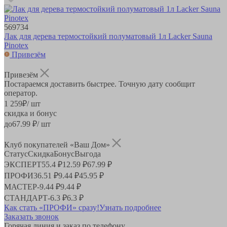
569734
Лак для дерева термостойкий полуматовый 1л Lacker Sauna
Pinotex
Привезём
Привезём
Постараемся доставить быстрее. Точную дату сообщит
оператор.
1 259
₽
/ шт
скидка и бонус
до
67.99
₽/ шт
Клуб покупателей «Ваш Дом»
Статус
Скидка
Бонус
Выгода
ЭКСПЕРТ
55.4 ₽
12.59 ₽
67.99 ₽
ПРОФИ
36.51 ₽
9.44 ₽
45.95 ₽
МАСТЕР
-
9.44 ₽
9.44 ₽
СТАНДАРТ
-
6.3 ₽
6.3 ₽
Как стать «ПРОФИ» сразу!
Узнать подробнее
Заказать звонок
Горячая линия и заказ по телефону