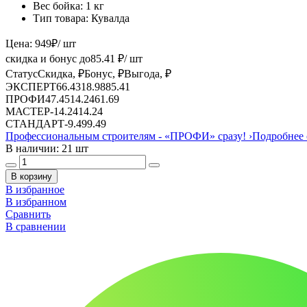
Вес бойка:
1 кг
Тип товара:
Кувалда
Цена:
949
₽
/ шт
скидка и бонус до
85.41
₽/ шт
Статус
Скидка, ₽
Бонус, ₽
Выгода, ₽
ЭКСПЕРТ
66.43
18.98
85.41
ПРОФИ
47.45
14.24
61.69
МАСТЕР
-
14.24
14.24
СТАНДАРТ
-
9.49
9.49
Профессиональным строителям -
«ПРОФИ»
сразу!
›
Подробнее 
В наличии: 21 шт
В корзину
В избранное
В избранном
Сравнить
В сравнении