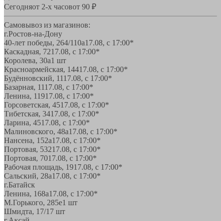
Сегодня
от 2-х часов
от 90 ₽
Самовывоз из магазинов:
г.Ростов-на-Дону
40-лет победы, 264/110а
17.08, с 17:00*
Каскадная, 72
17.08, с 17:00*
Королева, 30а
1 шт
Красноармейская, 144
17.08, с 17:00*
Будённовский, 11
17.08, с 17:00*
Базарная, 11
17.08, с 17:00*
Ленина, 119
17.08, с 17:00*
Горсоветская, 45
17.08, с 17:00*
Тибетская, 34
17.08, с 17:00*
Ларина, 45
17.08, с 17:00*
Малиновского, 48а
17.08, с 17:00*
Нансена, 152а
17.08, с 17:00*
Портовая, 532
17.08, с 17:00*
Портовая, 70
17.08, с 17:00*
Рабочая площадь, 19
17.08, с 17:00*
Сальский, 28a
17.08, с 17:00*
г.Батайск
Ленина, 168а
17.08, с 17:00*
М.Горького, 285е
1 шт
Шмидта, 17/1
7 шт
г.Аксай