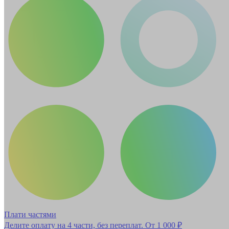
Плати частями
Делите оплату на 4 части, без переплат.
От 1 000 ₽