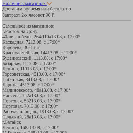
Наличие в магазинах
Доставим вовремя или бесплатно
Завтра
от 2-х часов
от 90 ₽
Самовывоз из магазинов:
г.Ростов-на-Дону
40-лет победы, 264/110а
13.08, с 17:00*
Каскадная, 72
13.08, с 17:00*
Королева, 30а
1 шт
Красноармейская, 144
13.08, с 17:00*
Будённовский, 11
13.08, с 17:00*
Базарная, 11
13.08, с 17:00*
Ленина, 119
13.08, с 17:00*
Горсоветская, 45
13.08, с 17:00*
Тибетская, 34
13.08, с 17:00*
Ларина, 45
13.08, с 17:00*
Малиновского, 48а
13.08, с 17:00*
Нансена, 152а
13.08, с 17:00*
Портовая, 532
13.08, с 17:00*
Портовая, 70
13.08, с 17:00*
Рабочая площадь, 19
13.08, с 17:00*
Сальский, 28a
13.08, с 17:00*
г.Батайск
Ленина, 168а
13.08, с 17:00*
М.Горького, 285е
13.08, с 17:00*