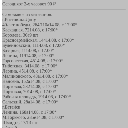
Сегодня
от 2-х часов
от 90 ₽
Самовывоз из магазинов:
г.Ростов-на-Дону
40-лет победы, 264/110а
14.08, с 17:00*
Каскадная, 72
14.08, с 17:00*
Королева, 30а
9 шт
Красноармейская, 144
14.08, с 17:00*
Будённовский, 11
14.08, с 17:00*
Базарная, 11
14.08, с 17:00*
Ленина, 119
14.08, с 17:00*
Горсоветская, 45
14.08, с 17:00*
Тибетская, 34
14.08, с 17:00*
Ларина, 45
14.08, с 17:00*
Малиновского, 48а
14.08, с 17:00*
Нансена, 152а
14.08, с 17:00*
Портовая, 532
14.08, с 17:00*
Портовая, 70
14.08, с 17:00*
Рабочая площадь, 19
14.08, с 17:00*
Сальский, 28a
14.08, с 17:00*
г.Батайск
Ленина, 168а
14.08, с 17:00*
М.Горького, 285е
14.08, с 17:00*
Шмидта, 17/1
3 шт
г.Аксай