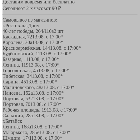
Доставим вовремя или бесплатно
Сегодня
от 2-х часов
от 90 ₽
Самовывоз из магазинов:
г.Ростов-на-Дону
40-лет победы, 264/110а
2 шт
Каскадная, 72
13.08, с 17:00*
Королева, 30а
13.08, с 17:00*
Красноармейская, 144
13.08, с 17:00*
Будённовский, 11
13.08, с 17:00*
Базарная, 11
13.08, с 17:00*
Ленина, 119
13.08, с 17:00*
Горсоветская, 45
13.08, с 17:00*
Тибетская, 34
13.08, с 17:00*
Ларина, 45
13.08, с 17:00*
Малиновского, 48а
13.08, с 17:00*
Нансена, 152а
13.08, с 17:00*
Портовая, 532
13.08, с 17:00*
Портовая, 70
13.08, с 17:00*
Рабочая площадь, 19
13.08, с 17:00*
Сальский, 28a
13.08, с 17:00*
г.Батайск
Ленина, 168а
13.08, с 17:00*
М.Горького, 285е
13.08, с 17:00*
Шмидта, 17/1
13.08, с 17:00*