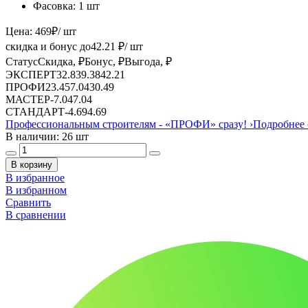
Фасовка:
1 шт
Цена:
469
₽
/ шт
скидка и бонус до
42.21
₽/ шт
Статус
Скидка, ₽
Бонус, ₽
Выгода, ₽
ЭКСПЕРТ
32.83
9.38
42.21
ПРОФИ
23.45
7.04
30.49
МАСТЕР
-
7.04
7.04
СТАНДАРТ
-
4.69
4.69
Профессиональным строителям -
«ПРОФИ»
сразу!
›
Подробнее 
В наличии: 26 шт
В корзину
В избранное
В избранном
Сравнить
В сравнении