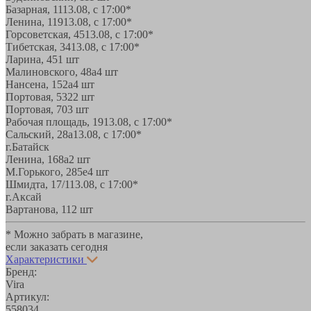
Базарная, 11
13.08, с 17:00*
Ленина, 119
13.08, с 17:00*
Горсоветская, 45
13.08, с 17:00*
Тибетская, 34
13.08, с 17:00*
Ларина, 45
1 шт
Малиновского, 48а
4 шт
Нансена, 152а
4 шт
Портовая, 532
2 шт
Портовая, 70
3 шт
Рабочая площадь, 19
13.08, с 17:00*
Сальский, 28a
13.08, с 17:00*
г.Батайск
Ленина, 168а
2 шт
М.Горького, 285е
4 шт
Шмидта, 17/1
13.08, с 17:00*
г.Аксай
Вартанова, 11
2 шт
* Можно забрать в магазине,
если заказать сегодня
Характеристики
Бренд:
Vira
Артикул:
558034