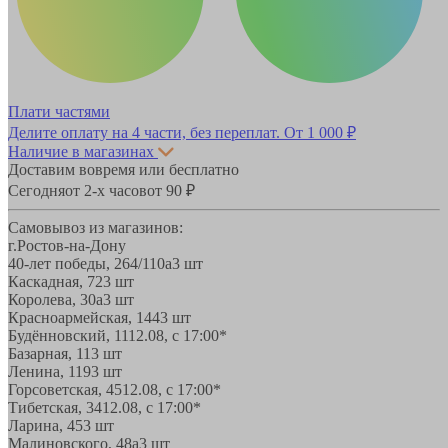
Плати частями
Делите оплату на 4 части, без переплат.
От 1 000 ₽
Наличие в магазинах
Доставим вовремя или бесплатно
Сегодня
от 2-х часов
от 90 ₽
Самовывоз из магазинов:
г.Ростов-на-Дону
40-лет победы, 264/110а
3 шт
Каскадная, 72
3 шт
Королева, 30а
3 шт
Красноармейская, 144
3 шт
Будённовский, 11
12.08, с 17:00*
Базарная, 11
3 шт
Ленина, 119
3 шт
Горсоветская, 45
12.08, с 17:00*
Тибетская, 34
12.08, с 17:00*
Ларина, 45
3 шт
Малиновского, 48а
3 шт