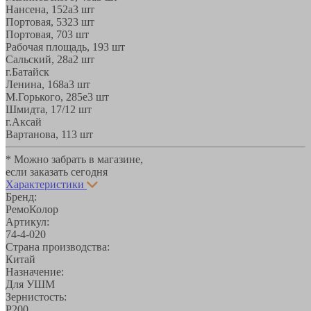
Нансена, 152а
3 шт
Портовая, 532
3 шт
Портовая, 70
3 шт
Рабочая площадь, 19
3 шт
Сальский, 28a
2 шт
г.Батайск
Ленина, 168а
3 шт
М.Горького, 285е
3 шт
Шмидта, 17/1
2 шт
г.Аксай
Вартанова, 11
3 шт
* Можно забрать в магазине,
если заказать сегодня
Характеристики
Бренд:
РемоКолор
Артикул:
74-4-020
Страна производства:
Китай
Назначение:
Для УШМ
Зернистость:
Р200