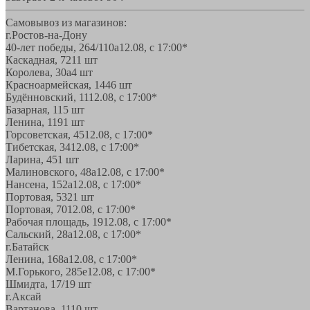
Самовывоз из магазинов:
г.Ростов-на-Дону
40-лет победы, 264/110а
12.08, с 17:00*
Каскадная, 72
11 шт
Королева, 30а
4 шт
Красноармейская, 144
6 шт
Будённовский, 11
12.08, с 17:00*
Базарная, 11
5 шт
Ленина, 119
1 шт
Горсоветская, 45
12.08, с 17:00*
Тибетская, 34
12.08, с 17:00*
Ларина, 45
1 шт
Малиновского, 48а
12.08, с 17:00*
Нансена, 152а
12.08, с 17:00*
Портовая, 532
1 шт
Портовая, 70
12.08, с 17:00*
Рабочая площадь, 19
12.08, с 17:00*
Сальский, 28a
12.08, с 17:00*
г.Батайск
Ленина, 168а
12.08, с 17:00*
М.Горького, 285е
12.08, с 17:00*
Шмидта, 17/1
9 шт
г.Аксай
Вартанова, 11
10 шт