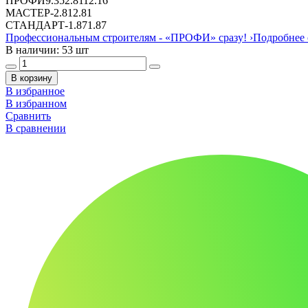
ПРОФИ
9.35
2.81
12.16
МАСТЕР
-
2.81
2.81
СТАНДАРТ
-
1.87
1.87
Профессиональным строителям -
«ПРОФИ»
сразу!
›
Подробнее 
В наличии: 53 шт
В корзину
В избранное
В избранном
Сравнить
В сравнении