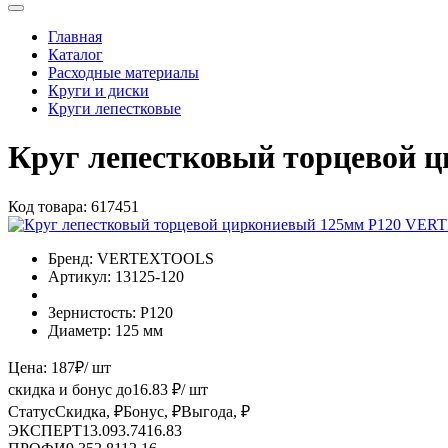
Главная
Каталог
Расходные материалы
Круги и диски
Круги лепестковые
Круг лепестковый торцевой
Код товара:
617451
Бренд:
VERTEXTOOLS
Артикул:
13125-120
Зернистость:
Р120
Диаметр:
125 мм
Цена:
187
₽
/ шт
скидка и бонус до
16.83
₽/ шт
Статус
Скидка, ₽
Бонус, ₽
Выгода, ₽
ЭКСПЕРТ
13.09
3.74
16.83