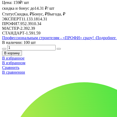
Цена:
159
₽
/ шт
скидка и бонус до
14.31
₽/ шт
Статус
Скидка, ₽
Бонус, ₽
Выгода, ₽
ЭКСПЕРТ
11.13
3.18
14.31
ПРОФИ
7.95
2.39
10.34
МАСТЕР
-
2.39
2.39
СТАНДАРТ
-
1.59
1.59
Профессиональным строителям -
«ПРОФИ»
сразу!
›
Подробнее 
В наличии: 100 шт
В корзину
В избранное
В избранном
Сравнить
В сравнении