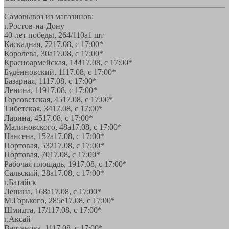
Самовывоз из магазинов:
г.Ростов-на-Дону
40-лет победы, 264/110а
1 шт
Каскадная, 72
17.08, с 17:00*
Королева, 30а
17.08, с 17:00*
Красноармейская, 144
17.08, с 17:00*
Будённовский, 11
17.08, с 17:00*
Базарная, 11
17.08, с 17:00*
Ленина, 119
17.08, с 17:00*
Горсоветская, 45
17.08, с 17:00*
Тибетская, 34
17.08, с 17:00*
Ларина, 45
17.08, с 17:00*
Малиновского, 48а
17.08, с 17:00*
Нансена, 152а
17.08, с 17:00*
Портовая, 532
17.08, с 17:00*
Портовая, 70
17.08, с 17:00*
Рабочая площадь, 19
17.08, с 17:00*
Сальский, 28a
17.08, с 17:00*
г.Батайск
Ленина, 168а
17.08, с 17:00*
М.Горького, 285е
17.08, с 17:00*
Шмидта, 17/1
17.08, с 17:00*
г.Аксай
Вартанова, 11
17.08, с 17:00*