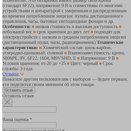
технологии. Эти батарейки имеют размер типа Крона
(стандарт 6F22), напряжение 9 В и совместимы со многими
устройствами и аппаратурой с умеренным и распределенным
во времени потреблением энергии: пульты дистанционного
управления, часы, бытовые светодиодные фонари и др.
Особенности:
низкая стоимость и высокая доступность
небольшой вес
срок хранения до двух лет
подходят для
электроустройств с низким и средним потреблением энергии
(дистанционный пульт, часы, радиоприемник)
Технические
характеристики:
Химический состав: цинк-карбон,
углеродно-цинковый, солевой
Взаимозаместимость: крона,
S006PE, 9V, 6F22, 1604, M9VSHD, E
Напряжение: 9 В
Условия хранения: от-20 до +35
Цвет: черный
Срок
службы: 3 года
Отзывы
Помогите другим пользователям с выбором — будьте первым,
кто поделится своим мнением об этом товаре.
Оставить отзыв
Оставить отзыв
Ваша оценка *
Рекомендуете данный товар? *