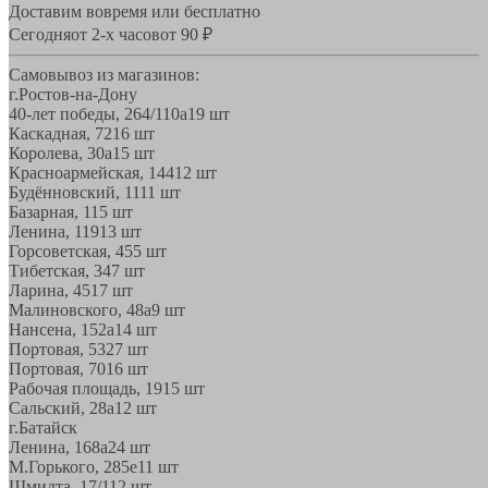
Доставим вовремя или бесплатно
Сегодня
от 2-х часов
от 90 ₽
Самовывоз из магазинов:
г.Ростов-на-Дону
40-лет победы, 264/110а
19 шт
Каскадная, 72
16 шт
Королева, 30а
15 шт
Красноармейская, 144
12 шт
Будённовский, 11
11 шт
Базарная, 11
5 шт
Ленина, 119
13 шт
Горсоветская, 45
5 шт
Тибетская, 34
7 шт
Ларина, 45
17 шт
Малиновского, 48а
9 шт
Нансена, 152а
14 шт
Портовая, 532
7 шт
Портовая, 70
16 шт
Рабочая площадь, 19
15 шт
Сальский, 28a
12 шт
г.Батайск
Ленина, 168а
24 шт
М.Горького, 285е
11 шт
Шмидта, 17/1
12 шт