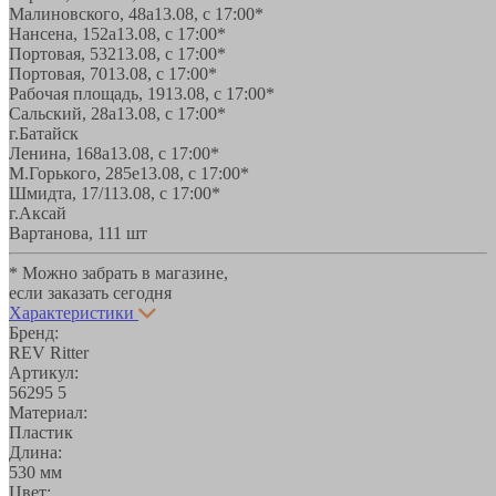
Малиновского, 48а
13.08, с 17:00*
Нансена, 152а
13.08, с 17:00*
Портовая, 532
13.08, с 17:00*
Портовая, 70
13.08, с 17:00*
Рабочая площадь, 19
13.08, с 17:00*
Сальский, 28a
13.08, с 17:00*
г.Батайск
Ленина, 168а
13.08, с 17:00*
М.Горького, 285е
13.08, с 17:00*
Шмидта, 17/1
13.08, с 17:00*
г.Аксай
Вартанова, 11
1 шт
* Можно забрать в магазине,
если заказать сегодня
Характеристики
Бренд:
REV Ritter
Артикул:
56295 5
Материал:
Пластик
Длина:
530 мм
Цвет: