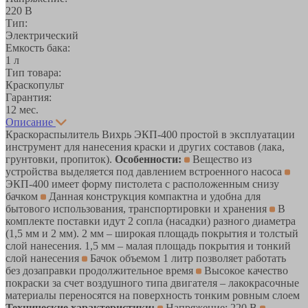
220 В
Тип:
Электрический
Емкость бака:
1 л
Тип товара:
Краскопульт
Гарантия:
12 мес.
Описание
Краскораспылитель Вихрь ЭКП-400 простой в эксплуатации
инструмент для нанесения краски и других составов (лака,
грунтовки, пропиток).
Особенности:
Вещество из
устройства выделяется под давлением встроенного насоса
ЭКП-400 имеет форму пистолета с расположенным снизу
бачком
Данная конструкция компактна и удобна для
бытового использования, транспортировки и хранения
В
комплекте поставки идут 2 сопла (насадки) разного диаметра
(1,5 мм и 2 мм). 2 мм – широкая площадь покрытия и толстый
слой нанесения. 1,5 мм – малая площадь покрытия и тонкий
слой нанесения
Бачок объемом 1 литр позволяет работать
без дозаправки продолжительное время
Высокое качество
покраски за счет воздушного типа двигателя – лакокрасочные
материалы переносятся на поверхность тонким ровным слоем
Технические характеристики:
Напряжение: 220 В