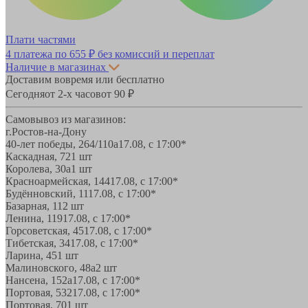
Плати частями
4 платежа по
655 ₽
без комиссий и переплат
Наличие в магазинах
Доставим вовремя или бесплатно
Сегодня
от 2-х часов
от 90 ₽
Самовывоз из магазинов:
г.Ростов-на-Дону
40-лет победы, 264/110а
17.08, с 17:00*
Каскадная, 72
1 шт
Королева, 30а
1 шт
Красноармейская, 144
17.08, с 17:00*
Будённовский, 11
17.08, с 17:00*
Базарная, 11
2 шт
Ленина, 119
17.08, с 17:00*
Горсоветская, 45
17.08, с 17:00*
Тибетская, 34
17.08, с 17:00*
Ларина, 45
1 шт
Малиновского, 48а
2 шт
Нансена, 152а
17.08, с 17:00*
Портовая, 532
17.08, с 17:00*
Портовая, 70
1 шт