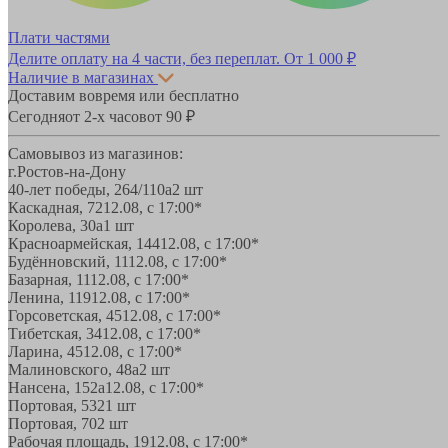
Плати частями
Делите оплату на 4 части, без переплат.
От 1 000 ₽
Наличие в магазинах
Доставим вовремя или бесплатно
Сегодня
от 2-х часов
от 90 ₽
Самовывоз из магазинов:
г.Ростов-на-Дону
40-лет победы, 264/110а
2 шт
Каскадная, 72
12.08, с 17:00*
Королева, 30а
1 шт
Красноармейская, 144
12.08, с 17:00*
Будённовский, 11
12.08, с 17:00*
Базарная, 11
12.08, с 17:00*
Ленина, 119
12.08, с 17:00*
Горсоветская, 45
12.08, с 17:00*
Тибетская, 34
12.08, с 17:00*
Ларина, 45
12.08, с 17:00*
Малиновского, 48а
2 шт
Нансена, 152а
12.08, с 17:00*
Портовая, 532
1 шт
Портовая, 70
2 шт
Рабочая площадь, 19
12.08, с 17:00*