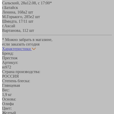
Сальский, 28a
12.08, с 17:00*
г.Батайск
Ленина, 168а
2 шт
М.Горького, 285е
2 шт
Шмидта, 17/1
1 шт
г.Аксай
Вартанова, 11
2 шт
* Можно забрать в магазине,
если заказать сегодня
Характеристики
Бренд:
Престиж
Артикул:
ю972
Страна производства:
РОССИЯ
Степень блеска:
Глянцевая
Вес:
1,9 кг
Основа:
Олифа
Цвет:
Желтый