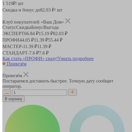
1 519
₽
/ шт
Скидка и бонус до
82.03
₽/ шт
Клуб покупателей «Ваш Дом»
Статус
Скидка
Бонус
Выгода
ЭКСПЕРТ
66.84 ₽
15.19 ₽
82.03 ₽
ПРОФИ
44.05 ₽
11.39 ₽
55.44 ₽
МАСТЕР
-
11.39 ₽
11.39 ₽
СТАНДАРТ
-
7.6 ₽
7.6 ₽
Как стать «ПРОФИ» сразу!
Узнать подробнее
Привезём
Привезём
Постараемся доставить быстрее. Точную дату сообщит
оператор.
В корзину