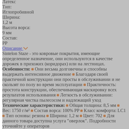
Латекс
Тип:
Иглопробивной
Ширина:
1,2 м
Высота ворса:
9 мм
Состав:
РР
Описание
Sintelon Staze - это ковровые покрытия, имеющие
определенное назначение, они используются в качестве
дорожек в прихожих (коридорах) или на лестницах.
Особенности:
Они весьма долговечны и способны
выдержать интенсивное движение
Благодаря своей
практичной конструкции они просты в обслуживании и не
скользят по полу во время эксплуатации
Практичность:
простота конструкции, обеспечивающая маскировку всех
результатов использования
Легкость в обслуживании:
регулярная чистка пылесосом и надлежащий уход
Технические характеристики:
Общая толщина: 8,5 мм
Вес: 1750 г/м²
Состав ворса: 100% PP
Класс комфорта: LC1
Тип основы: резина
Ширина: 1,2 м
Цвет: 702
Для
данного товара доступна услуга "оверлок". Подробности
уточняйте у операторов