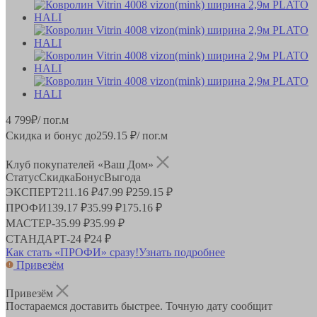
4 799
₽
/ пог.м
Скидка и бонус до
259.15
₽/ пог.м
Клуб покупателей «Ваш Дом»
Статус
Скидка
Бонус
Выгода
ЭКСПЕРТ
211.16 ₽
47.99 ₽
259.15 ₽
ПРОФИ
139.17 ₽
35.99 ₽
175.16 ₽
МАСТЕР
-
35.99 ₽
35.99 ₽
СТАНДАРТ
-
24 ₽
24 ₽
Как стать «ПРОФИ» сразу!
Узнать подробнее
Привезём
Привезём
Постараемся доставить быстрее. Точную дату сообщит