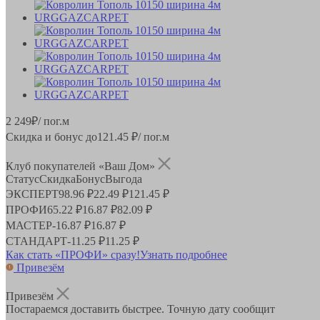
2 249
₽
/ пог.м
Скидка и бонус до
121.45
₽/ пог.м
Клуб покупателей «Ваш Дом»
Статус
Скидка
Бонус
Выгода
ЭКСПЕРТ
98.96 ₽
22.49 ₽
121.45 ₽
ПРОФИ
65.22 ₽
16.87 ₽
82.09 ₽
МАСТЕР
-
16.87 ₽
16.87 ₽
СТАНДАРТ
-
11.25 ₽
11.25 ₽
Как стать «ПРОФИ» сразу!
Узнать подробнее
Привезём
Привезём
Постараемся доставить быстрее. Точную дату сообщит