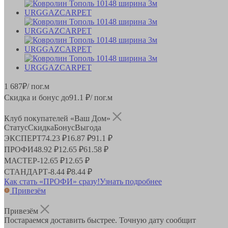
1 687
₽
/ пог.м
Скидка и бонус до
91.1
₽/ пог.м
Клуб покупателей «Ваш Дом»
Статус
Скидка
Бонус
Выгода
ЭКСПЕРТ
74.23 ₽
16.87 ₽
91.1 ₽
ПРОФИ
48.92 ₽
12.65 ₽
61.58 ₽
МАСТЕР
-
12.65 ₽
12.65 ₽
СТАНДАРТ
-
8.44 ₽
8.44 ₽
Как стать «ПРОФИ» сразу!
Узнать подробнее
Привезём
Привезём
Постараемся доставить быстрее. Точную дату сообщит