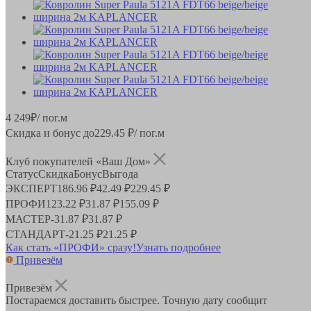
4 249
₽
/ пог.м
Скидка и бонус до
229.45
₽/ пог.м
Клуб покупателей «Ваш Дом»
Статус
Скидка
Бонус
Выгода
ЭКСПЕРТ
186.96 ₽
42.49 ₽
229.45 ₽
ПРОФИ
123.22 ₽
31.87 ₽
155.09 ₽
МАСТЕР
-
31.87 ₽
31.87 ₽
СТАНДАРТ
-
21.25 ₽
21.25 ₽
Как стать «ПРОФИ» сразу!
Узнать подробнее
Привезём
Привезём
Постараемся доставить быстрее. Точную дату сообщит