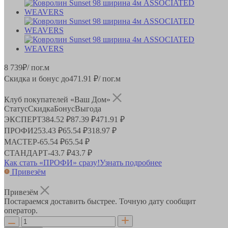
8 739
₽
/ пог.м
Скидка и бонус до
471.91
₽/ пог.м
Клуб покупателей «Ваш Дом»
Статус
Скидка
Бонус
Выгода
ЭКСПЕРТ
384.52 ₽
87.39 ₽
471.91 ₽
ПРОФИ
253.43 ₽
65.54 ₽
318.97 ₽
МАСТЕР
-
65.54 ₽
65.54 ₽
СТАНДАРТ
-
43.7 ₽
43.7 ₽
Как стать «ПРОФИ» сразу!
Узнать подробнее
Привезём
Привезём
Постараемся доставить быстрее. Точную дату сообщит
оператор.