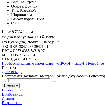
Вес:
1640 гр/м2
Основа:
Войлок
Тип:
Разрезной
Ширина:
4 м
Высота ворса:
11 мм
Состав:
PP
Цена:
8 739
₽
/ пог.м
скидка и бонус до
471.91
₽/ пог.м
Статус
Скидка, ₽
Бонус, ₽
Выгода, ₽
ЭКСПЕРТ
384.52
87.39
471.91
ПРОФИ
253.43
65.54
318.97
МАСТЕР
-
65.54
65.54
СТАНДАРТ
-
43.7
43.7
Профессиональным строителям -
«ПРОФИ»
сразу!
›
Подробнее 
Под заказ
Доставим до
Постараемся доставить быстрее. Точную дату сообщит оператор
В корзину
В избранное
В избранном
Сравнить
В сравнении