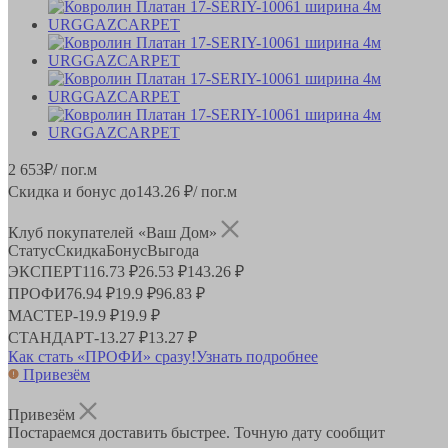
2 653
₽
/ пог.м
Скидка и бонус до
143.26
₽/ пог.м
Клуб покупателей «Ваш Дом»
Статус
Скидка
Бонус
Выгода
ЭКСПЕРТ
116.73 ₽
26.53 ₽
143.26 ₽
ПРОФИ
76.94 ₽
19.9 ₽
96.83 ₽
МАСТЕР
-
19.9 ₽
19.9 ₽
СТАНДАРТ
-
13.27 ₽
13.27 ₽
Как стать «ПРОФИ» сразу!
Узнать подробнее
Привезём
Привезём
Постараемся доставить быстрее. Точную дату сообщит