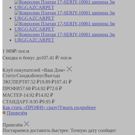
1 989
₽
/ пог.м
Скидка и бонус до
107.41
₽/ пог.м
Клуб покупателей «Ваш Дом»
Статус
Скидка
Бонус
Выгода
ЭКСПЕРТ
87.52 ₽
19.89 ₽
107.41 ₽
ПРОФИ
57.68 ₽
14.92 ₽
72.6 ₽
МАСТЕР
-
14.92 ₽
14.92 ₽
СТАНДАРТ
-
9.95 ₽
9.95 ₽
Как стать «ПРОФИ» сразу!
Узнать подробнее
Привезём
Привезём
Постараемся доставить быстрее. Точную дату сообщит