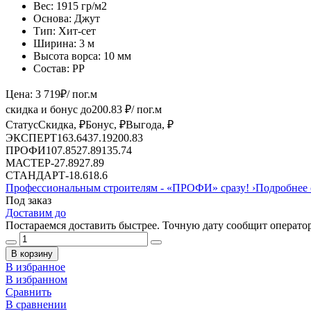
Вес:
1915 гр/м2
Основа:
Джут
Тип:
Хит-сет
Ширина:
3 м
Высота ворса:
10 мм
Состав:
PP
Цена:
3 719
₽
/ пог.м
скидка и бонус до
200.83
₽/ пог.м
Статус
Скидка, ₽
Бонус, ₽
Выгода, ₽
ЭКСПЕРТ
163.64
37.19
200.83
ПРОФИ
107.85
27.89
135.74
МАСТЕР
-
27.89
27.89
СТАНДАРТ
-
18.6
18.6
Профессиональным строителям -
«ПРОФИ»
сразу!
›
Подробнее 
Под заказ
Доставим до
Постараемся доставить быстрее. Точную дату сообщит оператор
В корзину
В избранное
В избранном
Сравнить
В сравнении