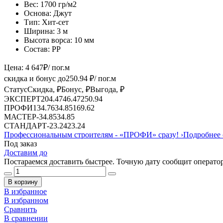
Вес:
1700 гр/м2
Основа:
Джут
Тип:
Хит-сет
Ширина:
3 м
Высота ворса:
10 мм
Состав:
PP
Цена:
4 647
₽
/ пог.м
скидка и бонус до
250.94
₽/ пог.м
Статус
Скидка, ₽
Бонус, ₽
Выгода, ₽
ЭКСПЕРТ
204.47
46.47
250.94
ПРОФИ
134.76
34.85
169.62
МАСТЕР
-
34.85
34.85
СТАНДАРТ
-
23.24
23.24
Профессиональным строителям -
«ПРОФИ»
сразу!
›
Подробнее 
Под заказ
Доставим до
Постараемся доставить быстрее. Точную дату сообщит оператор
В корзину
В избранное
В избранном
Сравнить
В сравнении