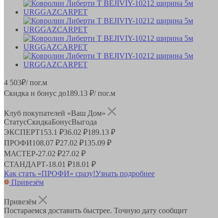
4 503
₽
/ пог.м
Скидка и бонус до
189.13
₽/ пог.м
Клуб покупателей «Ваш Дом»
Статус
Скидка
Бонус
Выгода
ЭКСПЕРТ
153.1 ₽
36.02 ₽
189.13 ₽
ПРОФИ
108.07 ₽
27.02 ₽
135.09 ₽
МАСТЕР
-
27.02 ₽
27.02 ₽
СТАНДАРТ
-
18.01 ₽
18.01 ₽
Как стать «ПРОФИ» сразу!
Узнать подробнее
Привезём
Привезём
Постараемся доставить быстрее. Точную дату сообщит