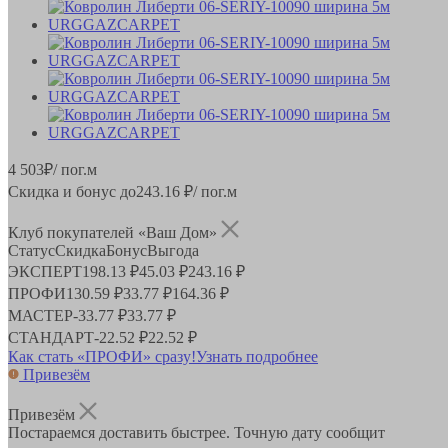
4 503
₽
/ пог.м
Скидка и бонус до
243.16
₽/ пог.м
Клуб покупателей «Ваш Дом»
Статус
Скидка
Бонус
Выгода
ЭКСПЕРТ
198.13 ₽
45.03 ₽
243.16 ₽
ПРОФИ
130.59 ₽
33.77 ₽
164.36 ₽
МАСТЕР
-
33.77 ₽
33.77 ₽
СТАНДАРТ
-
22.52 ₽
22.52 ₽
Как стать «ПРОФИ» сразу!
Узнать подробнее
Привезём
Привезём
Постараемся доставить быстрее. Точную дату сообщит