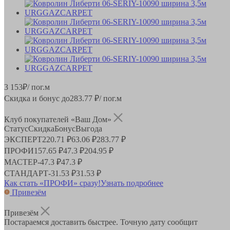
3 153
₽
/ пог.м
Скидка и бонус до
283.77
₽/ пог.м
Клуб покупателей «Ваш Дом»
Статус
Скидка
Бонус
Выгода
ЭКСПЕРТ
220.71 ₽
63.06 ₽
283.77 ₽
ПРОФИ
157.65 ₽
47.3 ₽
204.95 ₽
МАСТЕР
-
47.3 ₽
47.3 ₽
СТАНДАРТ
-
31.53 ₽
31.53 ₽
Как стать «ПРОФИ» сразу!
Узнать подробнее
Привезём
Привезём
Постараемся доставить быстрее. Точную дату сообщит