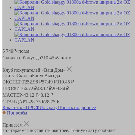
5 749
₽
/ пог.м
Скидка и бонус до
310.45
₽/ пог.м
Клуб покупателей «Ваш Дом»
Статус
Скидка
Бонус
Выгода
ЭКСПЕРТ
252.96 ₽
57.49 ₽
310.45 ₽
ПРОФИ
166.72 ₽
43.12 ₽
209.84 ₽
МАСТЕР
-
43.12 ₽
43.12 ₽
СТАНДАРТ
-
28.75 ₽
28.75 ₽
Как стать «ПРОФИ» сразу!
Узнать подробнее
Привезём
Привезём
Постараемся доставить быстрее. Точную дату сообщит