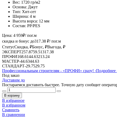
Вес:
1720 гр/м2
Основа:
Джут
Тип:
Хит-сет
Ширина:
4 м
Высота ворса:
12 мм
Состав:
PP/PES
Цена:
4 959
₽
/ пог.м
скидка и бонус до
317.38
₽/ пог.м
Статус
Скидка, ₽
Бонус, ₽
Выгода, ₽
ЭКСПЕРТ
257.87
59.51
317.38
ПРОФИ
168.61
44.63
213.24
МАСТЕР
-
44.63
44.63
СТАНДАРТ
-
29.75
29.75
Профессиональным строителям -
«ПРОФИ»
сразу!
›
Подробнее 
Под заказ
Доставим до
Постараемся доставить быстрее. Точную дату сообщит оператор
В корзину
В избранное
В избранном
Сравнить
В сравнении