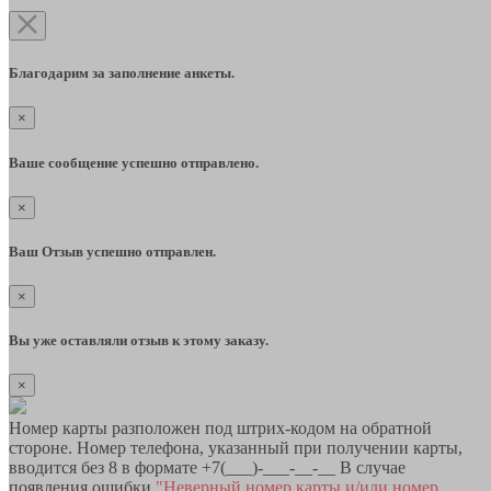
Благодарим за заполнение анкеты.
×
Ваше сообщение успешно отправлено.
×
Ваш Отзыв успешно отправлен.
×
Вы уже оставляли отзыв к этому заказу.
×
Номер карты разположен под штрих-кодом на обратной
стороне. Номер телефона, указанный при получении карты,
вводится без 8 в формате +7(___)-___-__-__ В случае
появления ошибки
"Неверный номер карты и/или номер