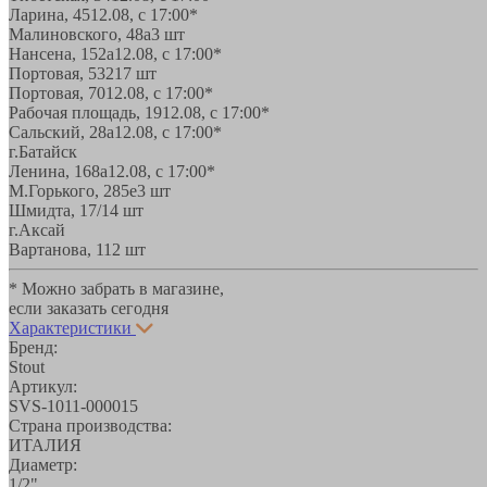
Ларина, 45
12.08, с 17:00*
Малиновского, 48а
3 шт
Нансена, 152а
12.08, с 17:00*
Портовая, 532
17 шт
Портовая, 70
12.08, с 17:00*
Рабочая площадь, 19
12.08, с 17:00*
Сальский, 28a
12.08, с 17:00*
г.Батайск
Ленина, 168а
12.08, с 17:00*
М.Горького, 285е
3 шт
Шмидта, 17/1
4 шт
г.Аксай
Вартанова, 11
2 шт
* Можно забрать в магазине,
если заказать сегодня
Характеристики
Бренд:
Stout
Артикул:
SVS-1011-000015
Страна производства:
ИТАЛИЯ
Диаметр:
1/2"