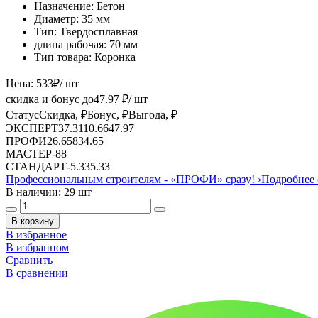
Назначение:
Бетон
Диаметр:
35 мм
Тип:
Твердосплавная
длина рабочая:
70 мм
Тип товара:
Коронка
Цена:
533
₽
/ шт
скидка и бонус до
47.97
₽/ шт
Статус
Скидка, ₽
Бонус, ₽
Выгода, ₽
ЭКСПЕРТ
37.31
10.66
47.97
ПРОФИ
26.65
8
34.65
МАСТЕР
-
8
8
СТАНДАРТ
-
5.33
5.33
Профессиональным строителям -
«ПРОФИ»
сразу!
›
Подробнее 
В наличии: 29 шт
В корзину
В избранное
В избранном
Сравнить
В сравнении