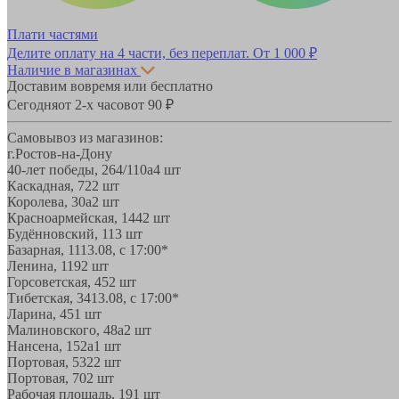
Плати частями
Делите оплату на 4 части, без переплат.
От 1 000 ₽
Наличие в магазинах
Доставим вовремя или бесплатно
Сегодня
от 2-х часов
от 90 ₽
Самовывоз из магазинов:
г.Ростов-на-Дону
40-лет победы, 264/110а
4 шт
Каскадная, 72
2 шт
Королева, 30а
2 шт
Красноармейская, 144
2 шт
Будённовский, 11
3 шт
Базарная, 11
13.08, с 17:00*
Ленина, 119
2 шт
Горсоветская, 45
2 шт
Тибетская, 34
13.08, с 17:00*
Ларина, 45
1 шт
Малиновского, 48а
2 шт
Нансена, 152а
1 шт
Портовая, 532
2 шт
Портовая, 70
2 шт
Рабочая площадь, 19
1 шт