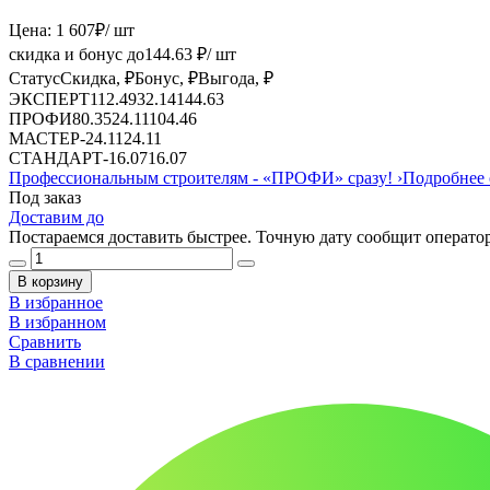
Цена:
1 607
₽
/ шт
скидка и бонус до
144.63
₽/ шт
Статус
Скидка, ₽
Бонус, ₽
Выгода, ₽
ЭКСПЕРТ
112.49
32.14
144.63
ПРОФИ
80.35
24.11
104.46
МАСТЕР
-
24.11
24.11
СТАНДАРТ
-
16.07
16.07
Профессиональным строителям -
«ПРОФИ»
сразу!
›
Подробнее 
Под заказ
Доставим до
Постараемся доставить быстрее. Точную дату сообщит оператор
В корзину
В избранное
В избранном
Сравнить
В сравнении