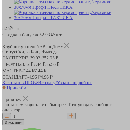
827
₽
/ шт
Скидка и бонус до
52.93
₽/ шт
Клуб покупателей «Ваш Дом»
Статус
Скидка
Бонус
Выгода
ЭКСПЕРТ
43 ₽
9.92 ₽
52.93 ₽
ПРОФИ
28.12 ₽
7.44 ₽
35.56 ₽
МАСТЕР
-
7.44 ₽
7.44 ₽
СТАНДАРТ
-
4.96 ₽
4.96 ₽
Как стать «ПРОФИ» сразу!
Узнать подробнее
Привезём
Привезём
Постараемся доставить быстрее. Точную дату сообщит
оператор.
В корзину