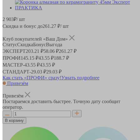
2 903
₽
/ шт
Скидка и бонус до
261.27
₽/ шт
Клуб покупателей «Ваш Дом»
Статус
Скидка
Бонус
Выгода
ЭКСПЕРТ
203.21 ₽
58.06 ₽
261.27 ₽
ПРОФИ
145.15 ₽
43.55 ₽
188.7 ₽
МАСТЕР
-
43.55 ₽
43.55 ₽
СТАНДАРТ
-
29.03 ₽
29.03 ₽
Как стать «ПРОФИ» сразу!
Узнать подробнее
Привезём
Привезём
Постараемся доставить быстрее. Точную дату сообщит
оператор.
В корзину