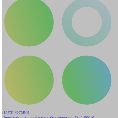
Плати частями
Делите оплату на 4 части, без переплат.
От 1 000 ₽