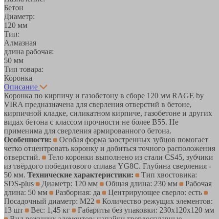
Бетон
Диаметр:
120 мм
Тип:
Алмазная
длина рабочая:
50 мм
Тип товара:
Коронка
Описание
Коронка по кирпичу и газобетону в сборе 120 мм RAGE by
VIRA предназначена для сверления отверстий в бетоне,
кирпичной кладке, силикатном кирпиче, газобетоне и других
видах бетона с классом прочности не более В55. Не
применима для сверления армированного бетона.
Особенности:
Особая форма заостренных зубцов помогает
четко отцентровать коронку и добиться точного расположения
отверстий.
Тело коронки выполнено из стали CS45, зубчики
из твёрдого победитового сплава YG8С. Глубина сверления -
50 мм.
Технические характеристики:
Тип хвостовика:
SDS-plus
Диаметр: 120 мм
Общая длина: 230 мм
Рабочая
длина: 50 мм
Разборная: да
Центрирующее сверло: есть
Посадочный диаметр: М22
Количество режущих элементов:
13 шт
Вес: 1,45 кг
Габариты без упаковки: 230x120x120 мм
Вид режущих элементов: напайки твердосплавные