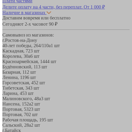
Плати частями
Делите оплату на 4 части, без переплат.
От 1 000 ₽
Наличие в магазинах
Доставим вовремя или бесплатно
Сегодня
от 2-х часов
от 90 ₽
Самовывоз из магазинов:
г.Ростов-на-Дону
40-лет победы, 264/110а
1 шт
Каскадная, 72
3 шт
Королева, 30а
6 шт
Красноармейская, 144
4 шт
Будённовский, 11
3 шт
Базарная, 11
2 шт
Ленина, 119
6 шт
Горсоветская, 45
2 шт
Тибетская, 34
3 шт
Ларина, 45
3 шт
Малиновского, 48а
3 шт
Нансена, 152а
2 шт
Портовая, 532
3 шт
Портовая, 70
2 шт
Рабочая площадь, 19
5 шт
Сальский, 28a
2 шт
г.Батайск