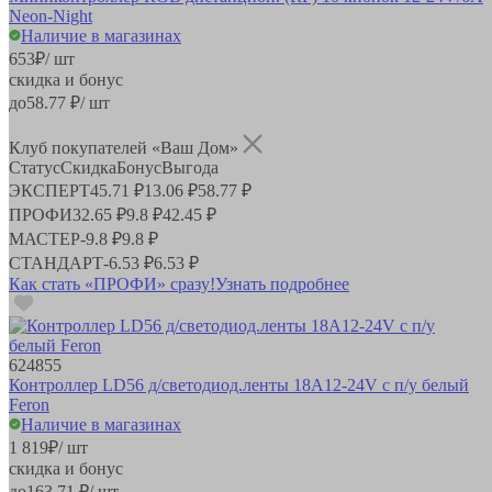
Neon-Night
Наличие в магазинах
653
₽
/ шт
скидка и бонус
до
58.77
₽/ шт
Клуб покупателей «Ваш Дом»
Статус
Скидка
Бонус
Выгода
ЭКСПЕРТ
45.71 ₽
13.06 ₽
58.77 ₽
ПРОФИ
32.65 ₽
9.8 ₽
42.45 ₽
МАСТЕР
-
9.8 ₽
9.8 ₽
СТАНДАРТ
-
6.53 ₽
6.53 ₽
Как стать «ПРОФИ» сразу!
Узнать подробнее
624855
Контроллер LD56 д/светодиод.ленты 18A12-24V с п/у белый
Feron
Наличие в магазинах
1 819
₽
/ шт
скидка и бонус
до
163.71
₽/ шт