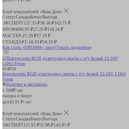
Клуб покупателей «Ваш Дом»
Статус
Скидка
Бонус
Выгода
ЭКСПЕРТ
127.33 ₽
36.38 ₽
163.71 ₽
ПРОФИ
90.95 ₽
27.29 ₽
118.24 ₽
МАСТЕР
-
27.29 ₽
27.29 ₽
СТАНДАРТ
-
18.19 ₽
18.19 ₽
Как стать «ПРОФИ» сразу!
Узнать подробнее
624856
Контроллер RGB д/светодиод.ленты с п/у белый 12-24V LD63
Feron
Наличие в магазинах
1 599
₽
/ шт
скидка и бонус
до
143.91
₽/ шт
Клуб покупателей «Ваш Дом»
Статус
Скидка
Бонус
Выгода
ЭКСПЕРТ
111.93 ₽
31.98 ₽
143.91 ₽