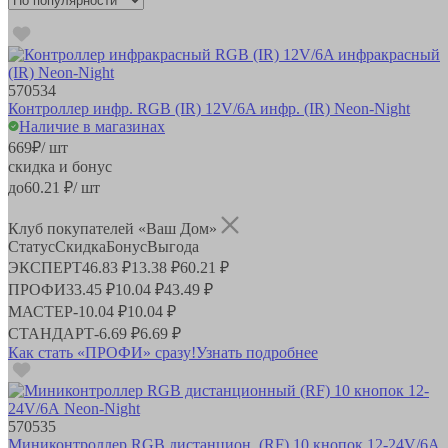
570534
Контроллер инфр. RGB (IR) 12V/6A инфр. (IR) Neon-Night
Наличие в магазинах
669
₽
/ шт
скидка и бонус
до
60.21
₽/ шт
Клуб покупателей «Ваш Дом»
Статус
Скидка
Бонус
Выгода
ЭКСПЕРТ
46.83 ₽
13.38 ₽
60.21 ₽
ПРОФИ
33.45 ₽
10.04 ₽
43.49 ₽
МАСТЕР
-
10.04 ₽
10.04 ₽
СТАНДАРТ
-
6.69 ₽
6.69 ₽
Как стать «ПРОФИ» сразу!
Узнать подробнее
570535
Миниконтроллер RGB дистанцион. (RF) 10 кнопок 12-24V/6А