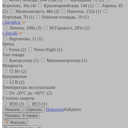
Королева, 30а
(4)
Красноармейская, 144
(1)
Ларина, 45
(2)
Малиновского, 48а
(2)
Нансена, 152а
(1)
Портовая, 70
(1)
Рабочая площадь, 19
(1)
г.Батайск
Ленина, 168а
(3)
М.Горького, 285е
(2)
г.Аксай
Вартанова, 11
(1)
Бренд
Feron
(2)
Neon-Night
(2)
Тип товара
Контроллер
(1)
Миниконтроллер
(1)
Мощность
72 Вт
(2)
Напряжение
12 В
(2)
Температура эксплуатации
От -20°С до +60°С
(2)
Степень защиты
IP20
(3)
IP23
(1)
Показать
Найдено:
Показать:
4 товара
Фильтры