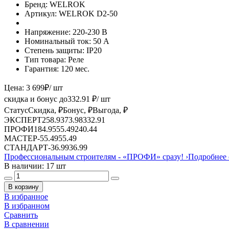
Бренд:
WELROK
Артикул:
WELROK D2-50
Напряжение:
220-230 В
Номинальный ток:
50 А
Степень защиты:
IP20
Тип товара:
Реле
Гарантия:
120 мес.
Цена:
3 699
₽
/ шт
скидка и бонус до
332.91
₽/ шт
Статус
Скидка, ₽
Бонус, ₽
Выгода, ₽
ЭКСПЕРТ
258.93
73.98
332.91
ПРОФИ
184.95
55.49
240.44
МАСТЕР
-
55.49
55.49
СТАНДАРТ
-
36.99
36.99
Профессиональным строителям -
«ПРОФИ»
сразу!
›
Подробнее 
В наличии: 17 шт
В корзину
В избранное
В избранном
Сравнить
В сравнении