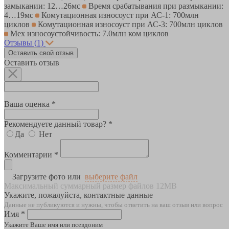
замыкании: 12…26мс
Время срабатывания при размыкании:
4…19мс
Комутационная износоуст при АС-1: 700млн
циклов
Комутационная износоуст при АС-3: 700млн циклов
Мех износоустойчивость: 7.0млн ком циклов
Отзывы
(1)
Оставить свой отзыв
Оставить отзыв
Ваша оценка *
Рекомендуете данный товар? *
Да
Нет
Комментарии *
Загрузите фото или
выберите файл
Максимальный суммарный размер файлов 12MB
Укажите, пожалуйста, контактные данные
Данные не публикуются и нужны, чтобы ответить на ваш отзыв или вопрос
Имя *
Укажите Ваше имя или псевдоним