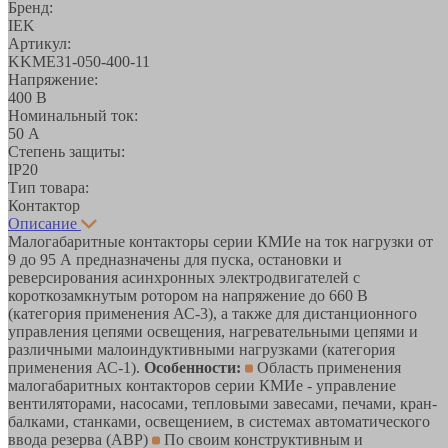
Бренд:
IEK
Артикул:
KKME31-050-400-11
Напряжение:
400 В
Номинальный ток:
50 А
Степень защиты:
IP20
Тип товара:
Контактор
Описание
Малогабаритные контакторы серии КМИе на ток нагрузки от
9 до 95 А предназначены для пуска, остановки и
реверсирования асинхронных электродвигателей с
короткозамкнутым ротором на напряжение до 660 В
(категория применения АС-3), а также для дистанционного
управления цепями освещения, нагревательными цепями и
различными малоиндуктивными нагрузками (категория
применения АС-1).
Особенности:
Область применения
малогабаритных контакторов серии КМИе - управление
вентиляторами, насосами, тепловыми завесами, печами, кран-
балками, станками, освещением, в системах автоматического
ввода резерва (АВР)
По своим конструктивным и