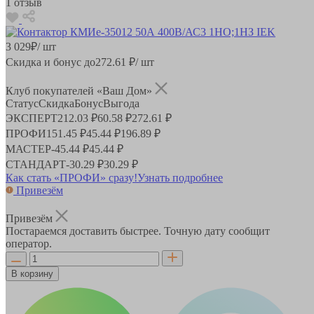
1 отзыв
3 029
₽
/ шт
Скидка и бонус до
272.61
₽/ шт
Клуб покупателей «Ваш Дом»
Статус
Скидка
Бонус
Выгода
ЭКСПЕРТ
212.03 ₽
60.58 ₽
272.61 ₽
ПРОФИ
151.45 ₽
45.44 ₽
196.89 ₽
МАСТЕР
-
45.44 ₽
45.44 ₽
СТАНДАРТ
-
30.29 ₽
30.29 ₽
Как стать «ПРОФИ» сразу!
Узнать подробнее
Привезём
Привезём
Постараемся доставить быстрее. Точную дату сообщит
оператор.
В корзину