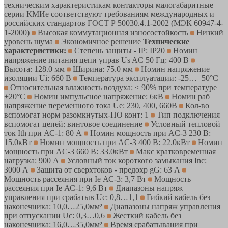
техническим характеристикам контакторы малогабаритные
серии КМИе соответствуют требованиям международных и
российских стандартов ГОСТ Р 50030.4.1-2002 (МЭК 60947-4-
1-2000)
Высокая коммутационная износостойкость
Низкий
уровень шума
Экономичное решение
Технические
характеристики:
Степень защиты - IP: IP20
Номин
напряжение питания цепи управ Us AC 50 Гц: 400 В
Высота: 128.0 мм
Ширина: 75.0 мм
Номин напряжение
изоляции Ui: 660 В
Температура эксплуатации: -25…+50°C
Относительная влажность воздуха: ≤ 90% при температуре
+20°C
Номин импульсное напряжение: 6кВ
Номин раб
напряжение переменного тока Ue: 230, 400, 660В
Кол-во
вспомогат норм разомкнутых-НО конт: 1
Тип подключения
вспомогат цепей: винтовое соединение
Условный тепловой
ток Ith при АС-1: 80 А
Номин мощность при AC-3 230 В:
15.0кВт
Номин мощность при AC-3 400 В: 22.0кВт
Номин
мощность при AC-3 660 В: 33.0кВт
Макс кратковременная
нагрузка: 900 А
Условный ток короткого замыкания Inc:
3000 А
Защита от сверхтоков - предохр gG: 63 А
Мощность рассеяния при Ie АС-3: 3,7 Вт
Мощность
рассеяния при Ie АС-1: 9,6 Вт
Диапазоны напряж
управления при срабатыв Uc: 0,8…1,1
Гибкий кабель без
наконечника: 10,0…25,0мм²
Диапазоны напряж управления
при отпускании Uc: 0,3…0,6
Жесткий кабель без
наконечника: 16,0…35,0мм²
Время срабатывания при