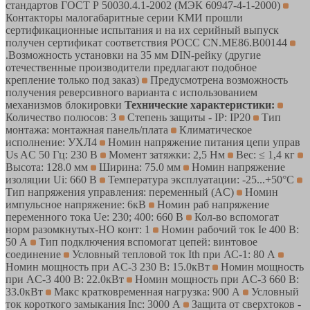
стандартов ГОСТ Р 50030.4.1-2002 (МЭК 60947-4-1-2000)
Контакторы малогабаритные серии КМИ прошли
сертификационные испытания и на их серийный выпуск
получен сертификат соответствия РОСС CN.ME86.B00144
.Возможность установки на 35 мм DIN-рейку (другие
отечественные производители предлагают подобное
крепление только под заказ)
Предусмотрена возможность
получения реверсивного варианта с использованием
механизмов блокировки
Технические характеристики:
Количество полюсов: 3
Степень защиты - IP: IP20
Тип
монтажа: монтажная панель/плата
Климатическое
исполнение: УХЛ4
Номин напряжение питания цепи управ
Us AC 50 Гц: 230 В
Момент затяжки: 2,5 Нм
Вес: ≤ 1,4 кг
Высота: 128.0 мм
Ширина: 75.0 мм
Номин напряжение
изоляции Ui: 660 В
Температура эксплуатации: -25...+50°C
Тип напряжения управления: переменный (AC)
Номин
импульсное напряжение: 6кВ
Номин раб напряжение
переменного тока Ue: 230; 400: 660 В
Кол-во вспомогат
норм разомкнутых-НО конт: 1
Номин рабочий ток Ie 400 В:
50 А
Тип подключения вспомогат цепей: винтовое
соединение
Условный тепловой ток Ith при АС-1: 80 А
Номин мощность при AC-3 230 В: 15.0кВт
Номин мощность
при AC-3 400 В: 22.0кВт
Номин мощность при AC-3 660 В:
33.0кВт
Макс кратковременная нагрузка: 900 А
Условный
ток короткого замыкания Inc: 3000 А
Защита от сверхтоков -