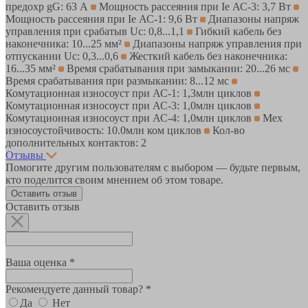
предохр gG: 63 А
Мощность рассеяния при Ie АС-3: 3,7 Вт
Мощность рассеяния при Ie АС-1: 9,6 Вт
Диапазоны напряж
управления при срабатыв Uc: 0,8...1,1
Гибкий кабель без
наконечника: 10...25 мм²
Диапазоны напряж управления при
отпускании Uc: 0,3...0,6
Жесткий кабель без наконечника:
16...35 мм²
Время срабатывания при замыкании: 20...26 мс
Время срабатывания при размыкании: 8...12 мс
Комутационная износоуст при АС-1: 1,3млн циклов
Комутационная износоуст при АС-3: 1,0млн циклов
Комутационная износоуст при АС-4: 1,0млн циклов
Мех
износоустойчивость: 10.0млн ком циклов
Кол-во
дополнительных контактов: 2
Отзывы
Помогите другим пользователям с выбором — будьте первым,
кто поделится своим мнением об этом товаре.
Оставить отзыв
Оставить отзыв
Ваша оценка *
Рекомендуете данный товар? *
Да
Нет