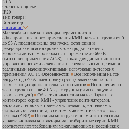
50 А
Степень защиты:
IP20
Тип товара:
Контактор
Описание
Малогабаритные контакторы переменного тока
общепромышленного применения КМИ на ток нагрузки от 9
до 95 А предназначены для пуска, остановки и
реверсирования асинхронных электродвигателей с
короткозамкнутым ротором на напряжение до 660 В
(категория применения АС-3), а также для дистанционного
управления цепями освещения, нагревательными цепями и
различными малоиндуктивными нагрузками (категория
применения АС-1).
Особенности:
Все исполнения на ток
нагрузки до 40 А имеют одну группу замыкающих или
размыкающих дополнительных контактов
Исполнения на
ток нагрузки свыше 40 А - две группы (замыкающую и
размыкающую)
Область применения малогабаритных
контакторов серии КМИ - управление вентиляторами,
насосами, тепловыми завесами, печами, кран-балками,
станками, освещением, в системах автоматического ввода
резерва (АВР)
По своим конструктивным и техническим
характеристикам контакторы малогабаритные серии КМИ
соответствуют требованиям международных и российских